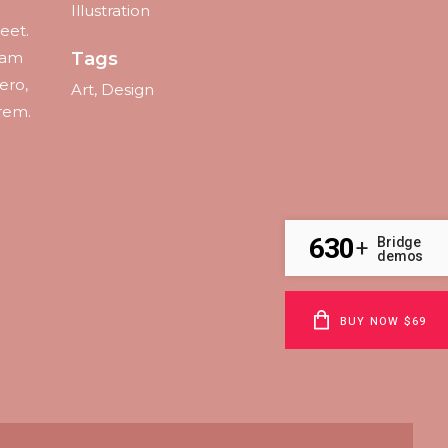
Illustration
reet.
 Nam
Tags
ero,
Art, Design
orem.
630
Bridge
+
demos
BUY NOW $69