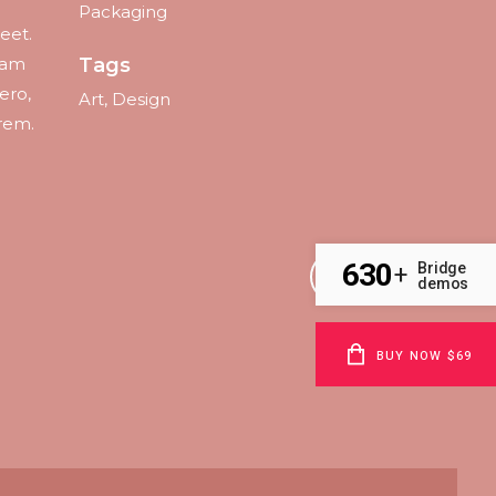
Packaging
reet.
 Nam
Tags
ero,
Art, Design
orem.
630
Bridge
+
demos
BUY NOW $69